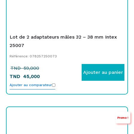
Lot de 2 adaptateurs mâles 32 – 38 mm Intex
25007
Référence: 078257250073
TND
59,000
Ajouter au panier
TND
45,000
Ajouter au comparateur
Le
Le
Promo !
prix
prix
initial
actuel