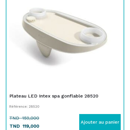
était :
est :
TND
TND
159,000.
119,000.
Plateau LED Intex spa gonflable 28520
Référence: 28520
TND
159,000
Ajouter au panier
TND
119,000