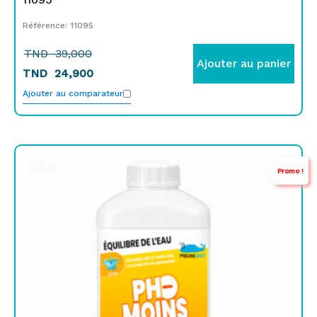
Référence: 11095
TND
39,000
Ajouter au panier
TND
24,900
Ajouter au comparateur
Le
Le
NEW
Promo !
prix
prix
initial
actuel
était :
est :
TND
TND
16,000.
14,000.