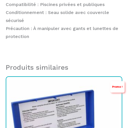
Compatibilité : Piscines privées et publiques
Conditionnement : Seau solide avec couvercle
sécurisé
Précaution : À manipuler avec gants et lunettes de
protection
Produits similaires
Le
Le
Promo !
prix
prix
initial
actuel
était :
est :
TND
TND
45,000.
29,900.