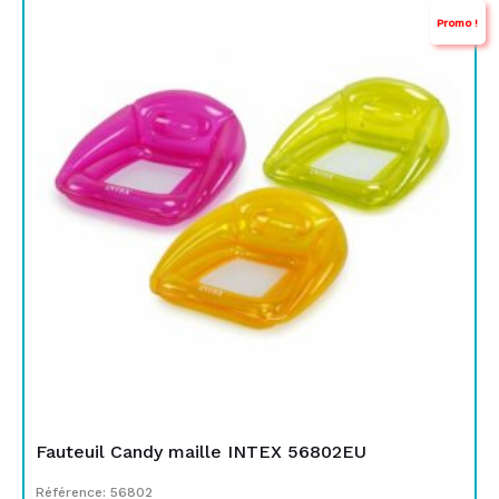
Promo !
prix
prix
initial
actuel
était :
est :
TND
TND
129,000.
99,000.
Fauteuil Candy maille INTEX 56802EU
Référence: 56802