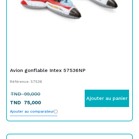
Avion gonflable Intex 57536NP
Référence: 57536
TND
99,000
Ajouter au panier
TND
75,000
Ajouter au comparateur
Le
Le