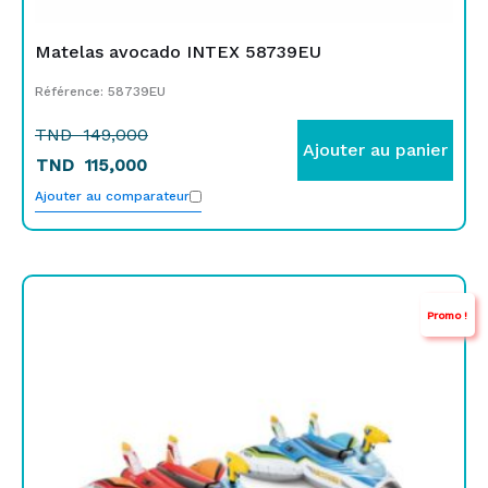
Matelas avocado INTEX 58739EU
Référence: 58739EU
TND
149,000
Ajouter au panier
TND
115,000
Ajouter au comparateur
Le
Le
Promo !
prix
prix
initial
actuel
était :
est :
TND
TND
99,000.
75,000.