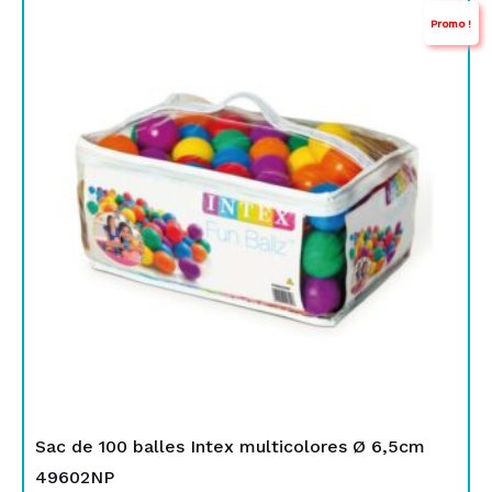
Promo !
prix
prix
initial
actuel
était :
est :
TND
TND
89,000.
69,000.
Sac de 100 balles Intex multicolores Ø 6,5cm
49602NP