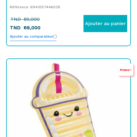
Référence: 6941057446028
TND
89,000
Ajouter au panier
TND
69,000
Ajouter au comparateur
Le
Le
Promo !
prix
prix
initial
actuel
était :
est :
TND
TND
149,000.
99,000.