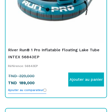
River Run® 1 Pro Inflatable Floating Lake Tube
INTEX 56843EP
Référence: 56843EP
TND
329,000
Ajouter au panier
TND
189,000
Ajouter au comparateur
Le
Le