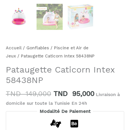
Accueil
/
Gonflables
/
Piscine et Air de
Jeux
/ Pataugette Caticorn Intex 58438NP
Pataugette Caticorn Intex
58438NP
TND
149,000
TND
95,000
Livraison à
domicile sur toute la Tunisie En 24h
Modalité De Paiement