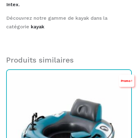
Intex.
Découvrez notre gamme de kayak dans la
catégorie
kayak
Produits similaires
Le
Le
Promo !
prix
prix
initial
actuel
était :
est :
TND
TND
329,000.
189,000.