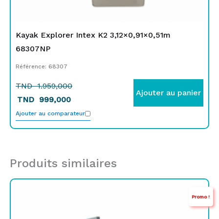
Kayak Explorer Intex K2 3,12×0,91×0,51m
68307NP
Référence: 68307
TND
1.959,000
Ajouter au panier
TND
999,000
Ajouter au comparateur
Produits similaires
Le
Le
Promo !
prix
prix
initial
actuel