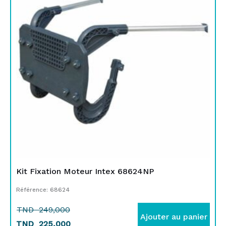
était :
est :
TND
TND
249,000.
225,000.
Kit Fixation Moteur Intex 68624NP
Référence: 68624
TND
249,000
Ajouter au panier
TND
225,000