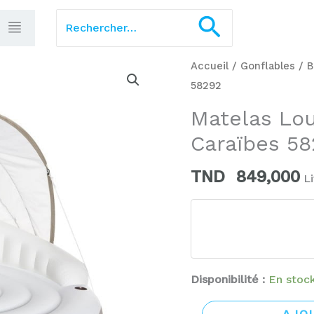
Rechercher :
Recherch
quantité
Accueil
/
Gonflables
/
B
de
58292
Matelas
Matelas Lou
Lounge
Caraïbes 58
Intex
gonflable
TND
849,000
L
Caraïbes
58292
Disponibilité :
En stoc
AJO