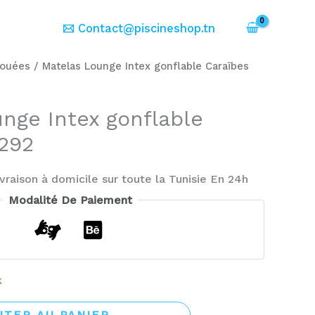
er
Contact@piscineshop.tn
ouées
/ Matelas Lounge Intex gonflable Caraïbes
nge Intex gonflable
292
ivraison à domicile sur toute la Tunisie En 24h
Modalité De Paiement
k
UTER AU PANIER