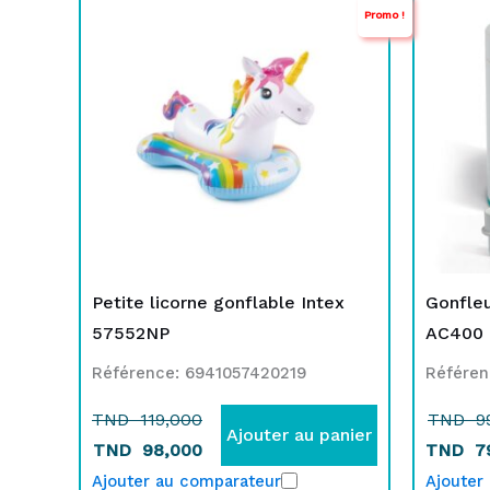
Promo !
prix
prix
p
p
initial
actuel
i
a
était :
est :
é
e
TND
TND
119,000.
98,000.
9
7
Petite licorne gonflable Intex
Gonfleu
57552NP
AC400 
Référence: 6941057420219
Référen
TND
119,000
TND
9
Ajouter au panier
TND
98,000
TND
7
Ajouter au comparateur
Ajouter