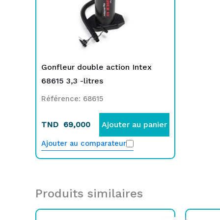
Gonfleur double action Intex
68615 3,3 -litres
Référence: 68615
TND
69,000
Ajouter au panier
Ajouter au comparateur
Produits similaires
Le
Le
L
L