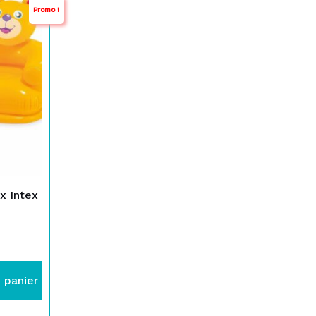
Promo !
x Intex
 panier