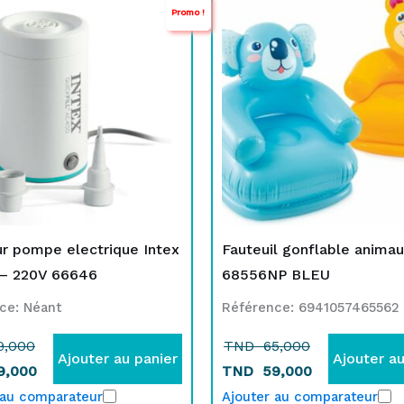
Promo !
rix
rix
prix
prix
nitial
ctuel
initial
actuel
tait :
st :
était :
est :
TND
TND
TND
TND
9,000.
9,000.
65,000.
59,000.
r pompe electrique Intex
Fauteuil gonflable animau
– 220V 66646
68556NP BLEU
ce: Néant
Référence: 6941057465562
9,000
TND
65,000
Ajouter au panier
Ajouter au
9,000
TND
59,000
 au comparateur
Ajouter au comparateur