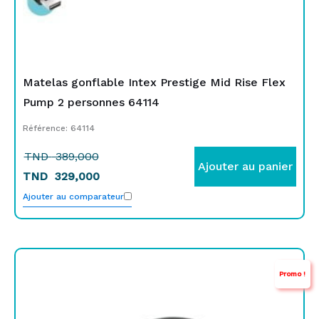
Matelas gonflable Intex Prestige Mid Rise Flex
Pump 2 personnes 64114
Référence: 64114
TND
389,000
Ajouter au panier
TND
329,000
Ajouter au comparateur
Le
Le
Promo !
prix
prix
initial
actuel
était :
est :