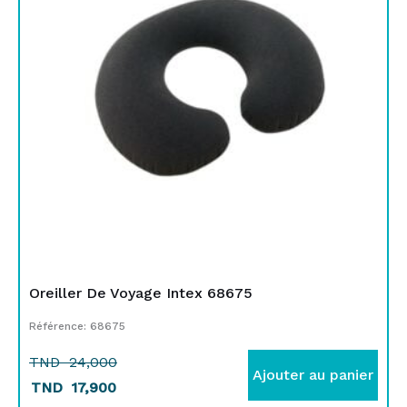
TND
TND
24,000.
17,900.
Oreiller De Voyage Intex 68675
Référence: 68675
TND
24,000
Ajouter au panier
TND
17,900