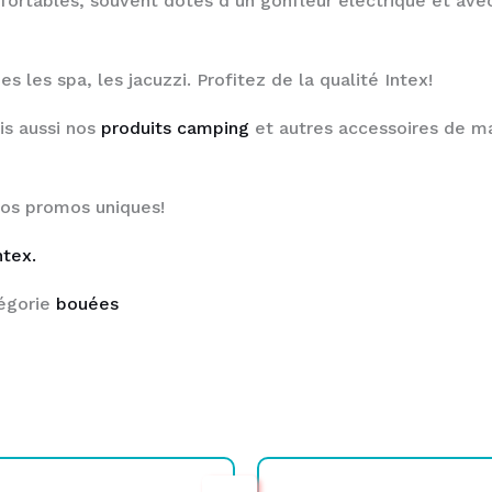
fortables, souvent dotés d’un gonfleur électrique et avec
s les spa, les jacuzzi. Profitez de la qualité Intex!
is aussi nos
produits camping
et autres accessoires de ma
nos promos uniques!
ntex.
égorie
bouées
Le
Le
Le
Le