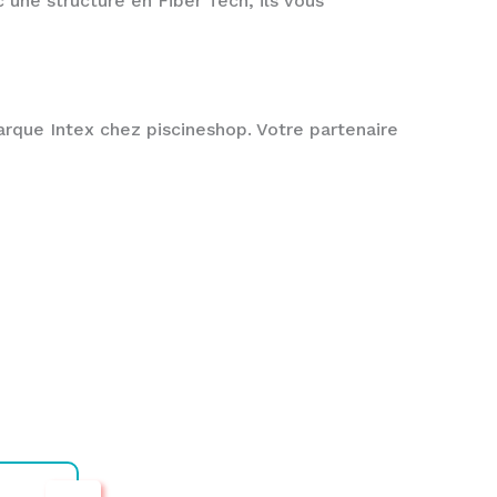
 une structure en Fiber Tech, ils vous
rque Intex chez piscineshop. Votre partenaire