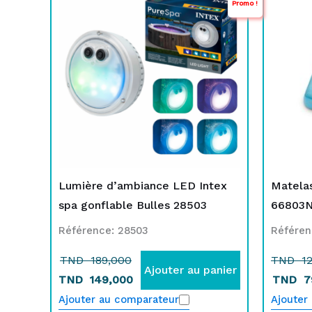
Promo !
prix
prix
p
p
initial
actuel
i
a
était :
est :
é
e
TND
TND
189,000.
149,000.
1
Lumière d’ambiance LED Intex
Matelas
spa gonflable Bulles 28503
66803
Référence: 28503
Référen
TND
189,000
TND
12
Ajouter au panier
TND
149,000
TND
7
Ajouter au comparateur
Ajouter