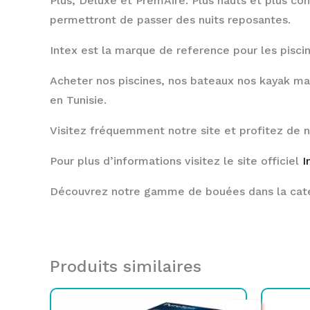
Plus, Deluxe et PremAire. Plus hauts et plus con
permettront de passer des nuits reposantes.
Intex est la marque de reference pour les piscine
Acheter nos piscines, nos bateaux nos kayak ma
en Tunisie.
Visitez fréquemment notre site et profitez de 
Pour plus d’informations visitez le site officiel
I
Découvrez notre gamme de bouées dans la cat
Produits similaires
Le
Le