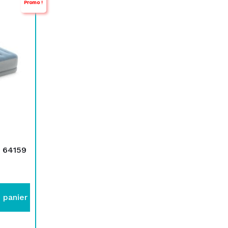
Promo !
d
 64159
 panier