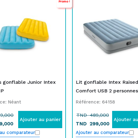
Promo !
rix
rix
prix
prix
nitial
ctuel
initial
actuel
tait :
st :
était :
est :
TND
TND
TND
TND
29,000.
79,000.
489,000.
299,000.
 gonflable Junior Intex
Lit gonflable Intex Raise
NP
Comfort USB 2 personnes
ce: Néant
Référence: 64158
9,000
TND
489,000
Ajouter au panier
Ajouter au
9,000
TND
299,000
 au comparateur
Ajouter au comparateur