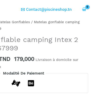
er
Contact@piscineshop.tn
Le
Le
atelas Gonflables
/ Matelas gonflable camping
prix
prix
9
initial
actuel
flable camping Intex 2
était :
est :
67999
TND
TND
209,000.
179,000.
TND
179,000
Livraison à domicile sur
h
Modalité De Paiement