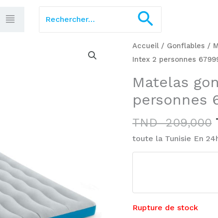
Rechercher :
Recherch
Accueil
/
Gonflables
/
M
Intex 2 personnes 6799
Matelas gon
personnes 
TND
209,000
toute la Tunisie En 24
Rupture de stock