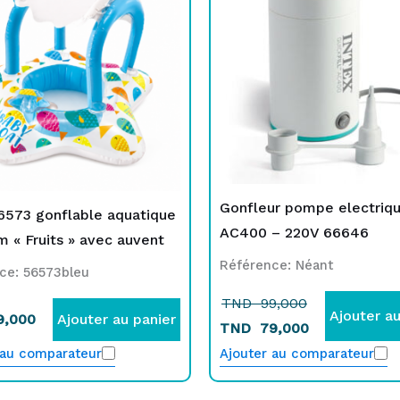
initial
actuel
était :
est :
TND
TND
99,000.
79,000.
Gonfleur pompe electriqu
6573 gonflable aquatique
AC400 – 220V 66646
 « Fruits » avec auvent
Référence: Néant
ce: 56573bleu
TND
99,000
Ajouter au
9,000
Ajouter au panier
TND
79,000
 au comparateur
Ajouter au comparateur