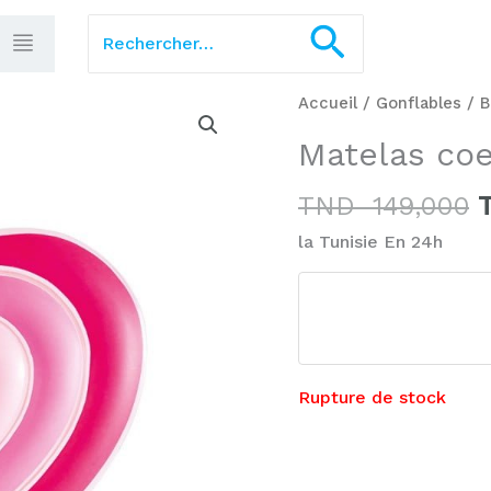
Rechercher :
Recherch
Accueil
/
Gonflables
/
B
p
Matelas coe
i
é
TND
149,000
la Tunisie En 24h
1
Rupture de stock