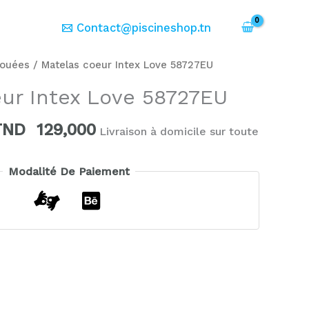
er
Contact@piscineshop.tn
Le
Le
ouées
/ Matelas coeur Intex Love 58727EU
rix
prix
ur Intex Love 58727EU
nitial
actuel
tait :
est :
TND
129,000
Livraison à domicile sur toute
TND
TND
49,000.
129,000.
Modalité De Paiement