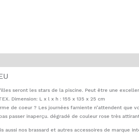
7EU
lles seront les stars de la piscine. Peut être une excell
EX. Dimension: L x l x h : 155 x 135 x 25 cm
me de coeur ? Les journées farniente n’attendent que vou
pas passer inaperçu. dégradé de couleur rose très attiran
s aussi nos brassard et autres accessoires de marque Int