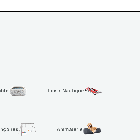
able
Loisir Nautique
ançoires
Animalerie