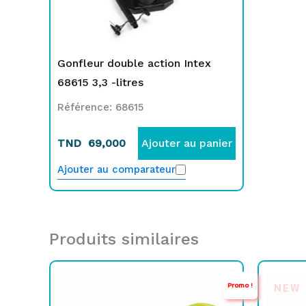
Gonfleur double action Intex
68615 3,3 -litres
Référence: 68615
TND
69,000
Ajouter au panier
Ajouter au comparateur
Produits similaires
Le
Le
Promo !
NEW
prix
prix