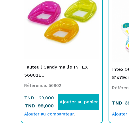
initial
actuel
était :
est :
TND
TND
129,000.
99,000.
Fauteuil Candy maille INTEX
Intex 5
56802EU
81x79cm
Référence: 56802
Référen
TND
129,000
Ajouter au panier
TND
3
TND
99,000
Ajouter au comparateur
Ajouter