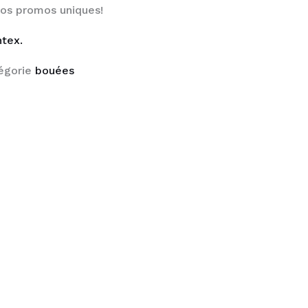
nos promos uniques!
ntex.
égorie
bouées