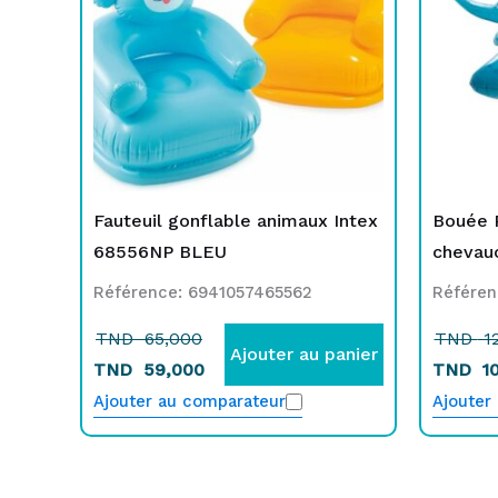
TND
TND
65,000.
59,000.
Fauteuil gonflable animaux Intex
Bouée R
68556NP BLEU
chevau
Référence: 6941057465562
Référen
TND
65,000
TND
12
Ajouter au panier
TND
59,000
TND
10
Ajouter au comparateur
Ajouter