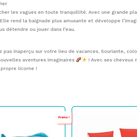
her
her les vagues en toute tranquillité. Avec une grande pl
. Elle rend la baignade plus amusante et développe l’imagi
s détendre ou jouer dans l’eau.
 pas inaperçu sur votre lieu de vacances. Souriante, colo
nouvelles aventures imaginaires
! Avec ses cheveux m
 propre licorne !
Le
Le
Le
Le
Promo !
rix
rix
prix
prix
nitial
actuel
initial
actuel
tait :
st :
était :
est :