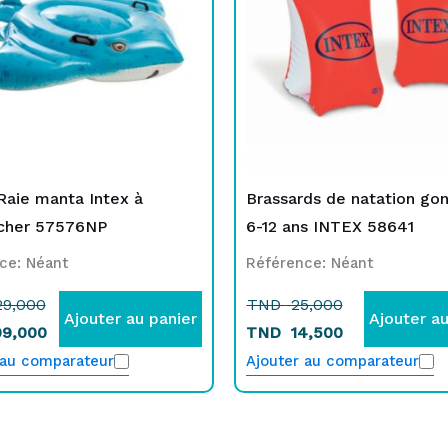
TND
TND
TND
TND
129,000.
109,000.
25,000.
14,500.
aie manta Intex à
Brassards de natation gon
cher 57576NP
6-12 ans INTEX 58641
ce: Néant
Référence: Néant
9,000
TND
25,000
Ajouter au panier
Ajouter au
9,000
TND
14,500
 au comparateur
Ajouter au comparateur