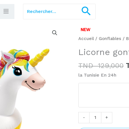
Rechercher :
Recherch
quantité
NEW
p
de
Accueil
/
Gonflables
/
B
i
Licorne
Licorne gon
é
gonflable
INTEX
TND
129,000
57561NP
la Tunisie En 24h
-
+