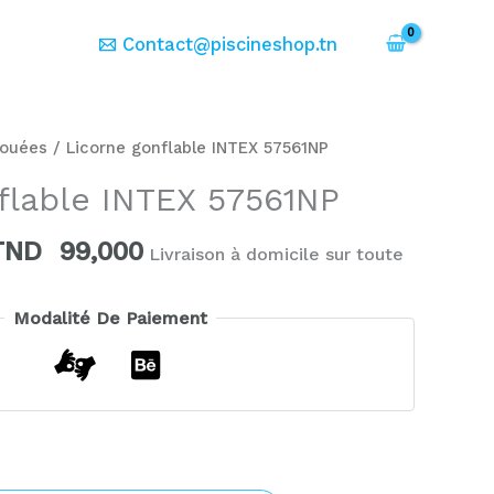
er
Contact@piscineshop.tn
Le
Le
rix
prix
ouées
/ Licorne gonflable INTEX 57561NP
nitial
actuel
flable INTEX 57561NP
tait :
est :
TND
TND
TND
99,000
129,000.
99,000.
Livraison à domicile sur toute
Modalité De Paiement