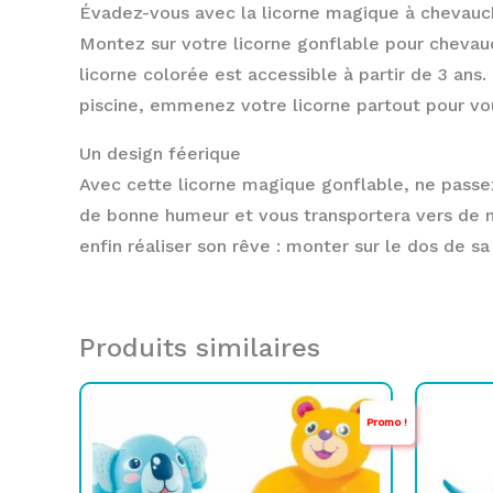
Évadez-vous avec la licorne magique à chevauc
Montez sur votre licorne gonflable pour chevauc
licorne colorée est accessible à partir de 3 ans
piscine, emmenez votre licorne partout pour vou
Un design féerique
Avec cette licorne magique gonflable, ne passez
de bonne humeur et vous transportera vers de 
enfin réaliser son rêve : monter sur le dos de sa
Produits similaires
Le
Le
Promo !
prix
prix
p
p
initial
actuel
i
était :
est :
é
e