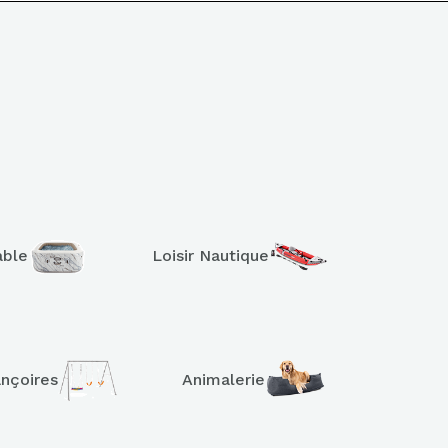
able
Loisir Nautique
ançoires
Animalerie