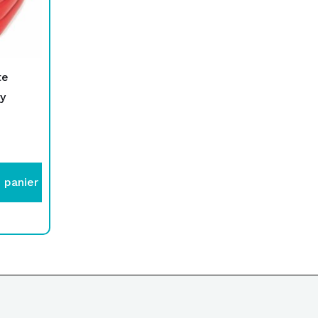
te
y
 panier