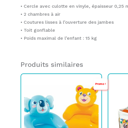
• Cercle avec culotte en vinyle, épaisseur 0,25
• 2 chambres à air
• Coutures lisses à l’ouverture des jambes
• Toit gonflable
• Poids maximal de l’enfant : 15 kg
Produits similaires
Le
Le
L
L
Promo !
prix
prix
p
p
initial
actuel
i
a
était :
est :
é
e
TND
TND
65,000.
59,000.
8
6