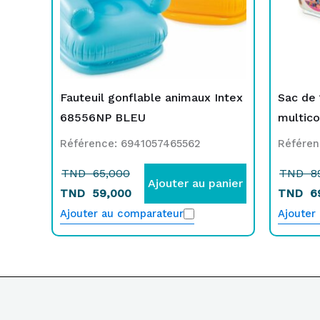
Fauteuil gonflable animaux Intex
Sac de 
68556NP BLEU
multic
Référence: 6941057465562
Référen
TND
65,000
TND
8
Ajouter au panier
TND
59,000
TND
6
Ajouter au comparateur
Ajouter