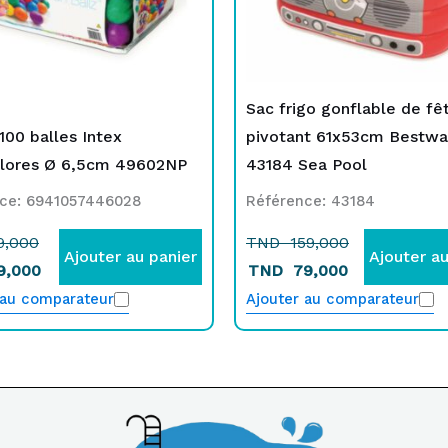
Sac frigo gonflable de fê
100 balles Intex
pivotant 61x53cm Bestwa
olores Ø 6,5cm 49602NP
43184 Sea Pool
ce: 6941057446028
Référence: 43184
9,000
TND
159,000
Ajouter au panier
Ajouter au
9,000
TND
79,000
 au comparateur
Ajouter au comparateur