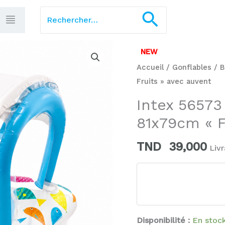
Rechercher :
Recherch
quantité
NEW
de
Accueil
/
Gonflables
/
B
Intex
Fruits » avec auvent
56573
Intex 56573
gonflable
aquatique
81x79cm « F
81x79cm
TND
39,000
«
Livr
Fruits
»
avec
auvent
Disponibilité :
En stoc