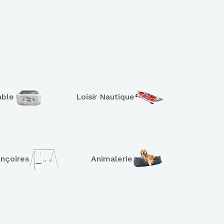
able
Loisir Nautique
ançoires
Animalerie