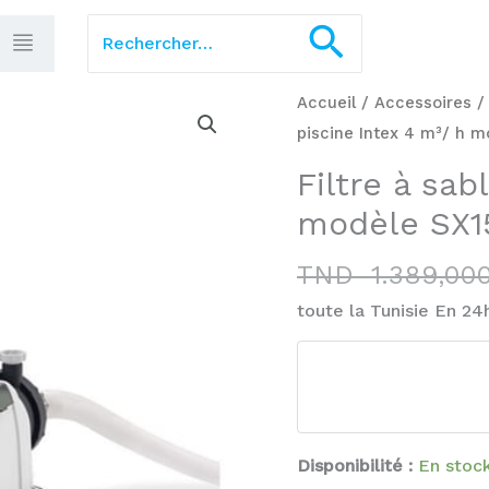
Rechercher :
Recherch
quantité
Accueil
/
Accessoires
de
piscine Intex 4 m³/ h 
Filtre
Filtre à sab
à
modèle SX1
sable
piscine
TND
1.389,00
Intex
toute la Tunisie En 24
4
m³/
h
modèle
SX1500
Disponibilité :
En stoc
ref26644