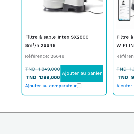
Filtre à sable Intex SX2800
Filtre 
8m³/h 26648
WIFI I
Référence: 26648
Référen
TND
1.849,000
TND
1.
Ajouter au panier
TND
1.199,000
TND
9
Ajouter au comparateur
Ajouter