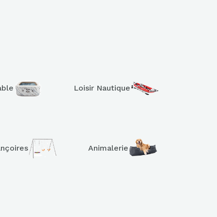
able
Loisir Nautique
ançoires
Animalerie