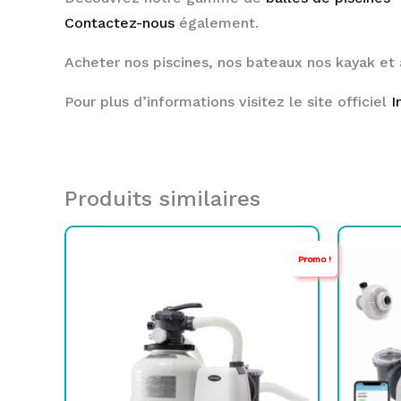
Contactez-nous
également.
Acheter nos piscines, nos bateaux nos kayak et
Pour plus d’informations visitez le site officiel
I
Produits similaires
Le
Le
Promo !
prix
prix
initial
actuel
était :
est :
TND
TND
1.849,000.
1.199,000.