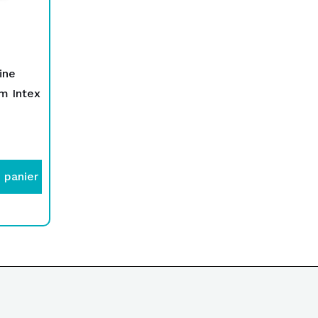
ine
m Intex
 panier