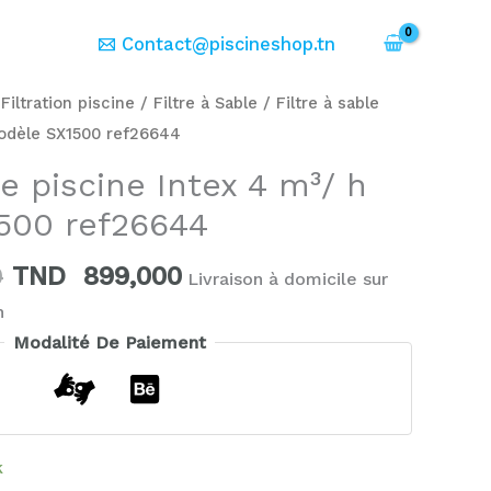
er
Contact@piscineshop.tn
Le
Le
/
Filtration piscine
/
Filtre à Sable
/ Filtre à sable
prix
prix
modèle SX1500 ref26644
initial
actuel
le piscine Intex 4 m³/ h
était :
est :
500 ref26644
TND
TND
1.389,000.
899,000.
0
TND
899,000
Livraison à domicile sur
h
Modalité De Paiement
k