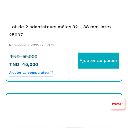
Lot de 2 adaptateurs mâles 32 – 38 mm Intex
25007
Référence: 078257250073
TND
59,000
Ajouter au panier
TND
45,000
Ajouter au comparateur
Le
Le
Promo !
prix
prix
initial
actuel
était :
est :