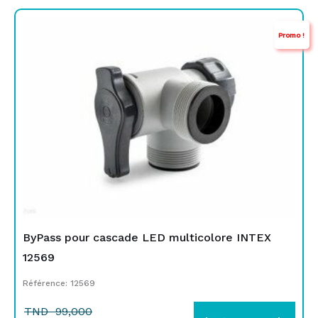
Le
Le
Promo !
prix
prix
initial
actuel
était :
est :
TND
TND
99,000.
79,000.
ByPass pour cascade LED multicolore INTEX
12569
Référence: 12569
TND
99,000