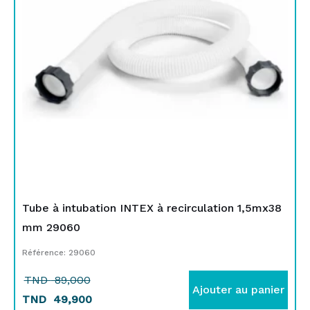
TND
TND
89,000.
49,900.
Tube à intubation INTEX à recirculation 1,5mx38
mm 29060
Référence: 29060
TND
89,000
Ajouter au panier
TND
49,900