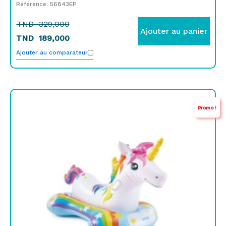
Référence: 56843EP
TND
329,000
Ajouter au panier
TND
189,000
Ajouter au comparateur
Le
Le
Promo !
prix
prix
initial
actuel
était :
est :
TND
TND
119,000.
98,000.