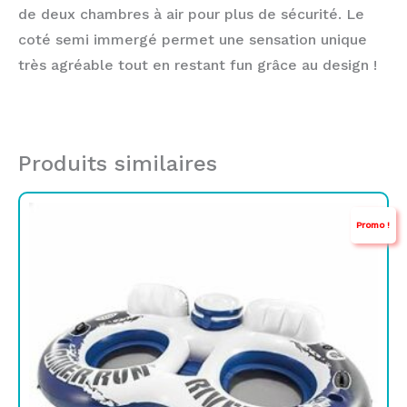
de deux chambres à air pour plus de sécurité. Le
coté semi immergé permet une sensation unique
très agréable tout en restant fun grâce au design !
Produits similaires
Le
Le
Promo !
prix
prix
initial
actuel
était :
est :
TND
TND
379,000.
249,000.