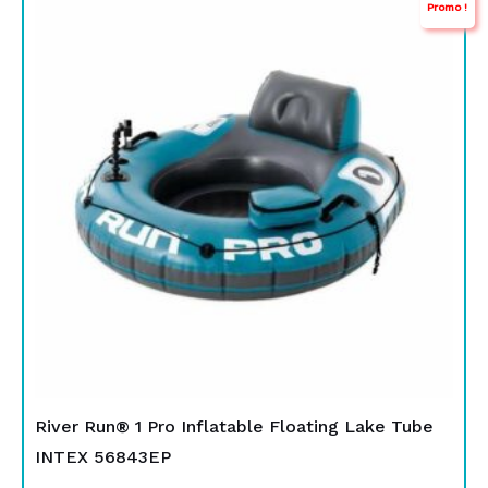
Promo !
prix
prix
initial
actuel
était :
est :
TND
TND
329,000.
189,000.
River Run® 1 Pro Inflatable Floating Lake Tube
INTEX 56843EP