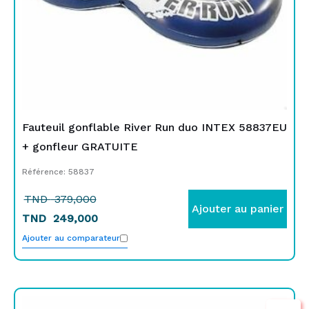
Fauteuil gonflable River Run duo INTEX 58837EU
+ gonfleur GRATUITE
Référence: 58837
TND
379,000
Ajouter au panier
TND
249,000
Ajouter au comparateur
Le
Le