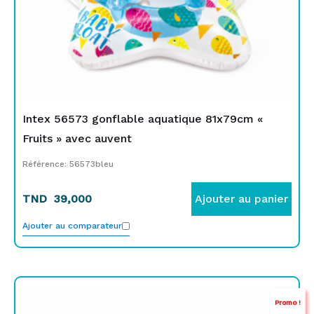
Intex 56573 gonflable aquatique 81x79cm «
Fruits » avec auvent
Référence: 56573bleu
TND
39,000
Ajouter au panier
Ajouter au comparateur
Le
Le
Promo !
prix
prix