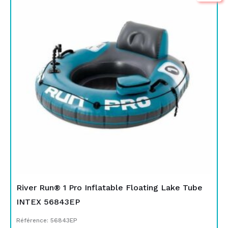
initial
actuel
était :
est :
TND
TND
329,000.
189,000.
River Run® 1 Pro Inflatable Floating Lake Tube
INTEX 56843EP
Référence: 56843EP