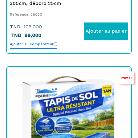
305cm, débord 25cm
Référence: 28030
TND
109,000
Ajouter au panier
TND
89,000
Ajouter au comparateur
Le
Le
Promo !
prix
prix
initial
actuel
était :
est :
TND
TND
139,000.
89,000.