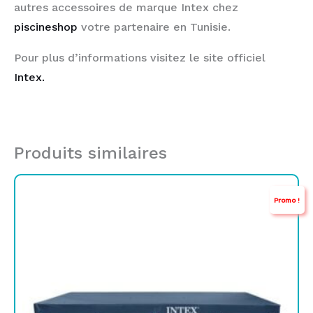
autres accessoires de marque Intex chez
piscineshop
votre partenaire en Tunisie.
Pour plus d’informations visitez le site officiel
Intex.
Produits similaires
Le
Le
Promo !
prix
prix
initial
actuel
était :
est :
TND
TND
159,000.
129,000.