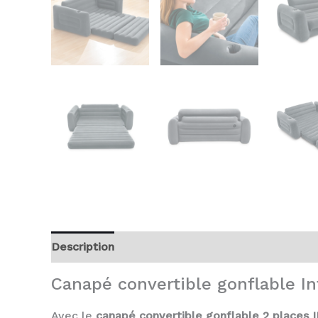
Description
Avis (0)
Canapé convertible gonflable I
Avec le
canapé convertible gonflable 2 places 