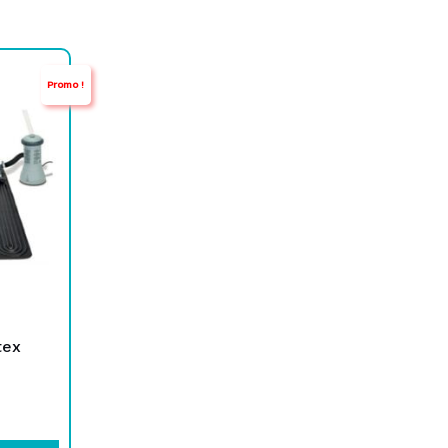
Promo !
tex