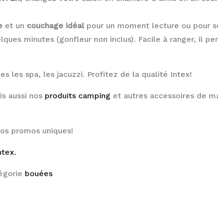
e
et un
couchage idéal
pour un moment lecture ou pour se
elques minutes (gonfleur non inclus). Facile à ranger, il p
s les spa, les jacuzzi. Profitez de la qualité Intex!
is aussi nos
produits camping
et autres accessoires de ma
nos promos uniques!
ntex.
égorie
bouées