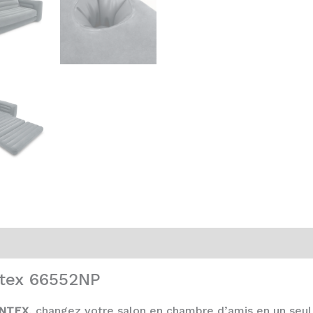
ntex 66552NP
INTEX
, changez votre salon en chambre d’amis en un seul