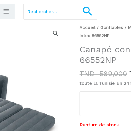
Rechercher :
Recherch
Accueil
/
Gonflables
/
M
Intex 66552NP
Canapé conv
66552NP
TND
589,000
toute la Tunisie En 24
Rupture de stock