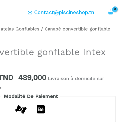
er
Contact@piscineshop.tn
Le
Le
atelas Gonflables
/ Canapé convertible gonflable
prix
prix
initial
actuel
ertible gonflable Intex
était :
est :
TND
TND
589,000.
489,000.
TND
489,000
Livraison à domicile sur
h
Modalité De Paiement