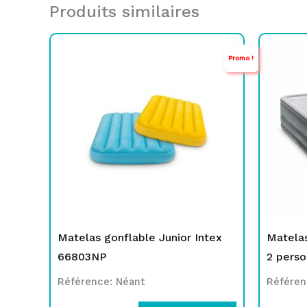
Produits similaires
Le
Le
Promo !
prix
prix
initial
actuel
était :
est :
TND
TND
129,000.
79,000.
Matelas gonflable Junior Intex
Matelas
66803NP
2 pers
Référence: Néant
Référen