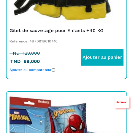
Gilet de sauvetage pour Enfants +40 KG
Référence: 4870818610410
TND
129,000
Ajouter au panier
TND
89,000
Ajouter au comparateur
Le
Le
Promo !
prix
prix
initial
actuel
était :
est :
TND
TND