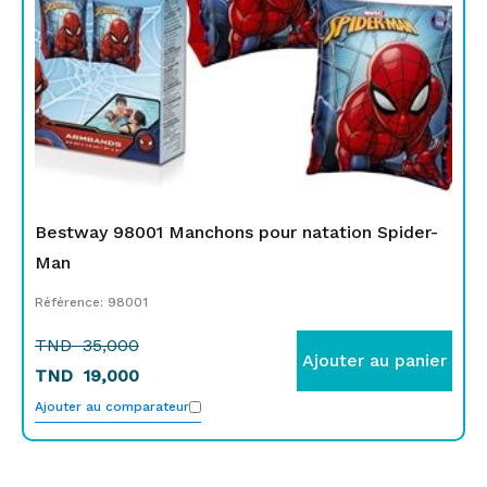
35,000.
19,000.
Bestway 98001 Manchons pour natation Spider-
Man
Référence: 98001
TND
35,000
Ajouter au panier
TND
19,000
Ajouter au comparateur