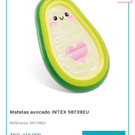
initial
actuel
était :
est :
TND
TND
149,000.
115,000.
Matelas avocado INTEX 58739EU
Référence: 58739EU
TND
149,000