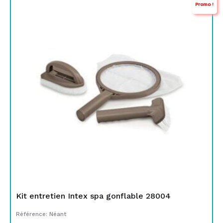
Promo !
prix
prix
initial
actuel
était :
est :
TND
TND
229,000.
99,000.
Kit entretien Intex spa gonflable 28004
Référence: Néant