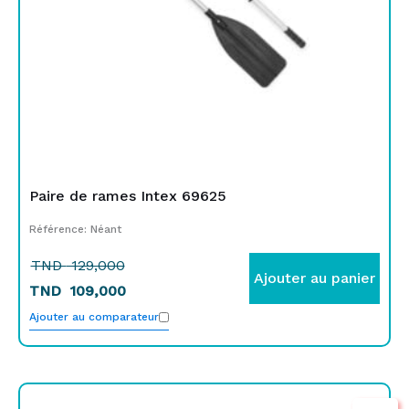
Paire de rames Intex 69625
Référence: Néant
TND
129,000
Ajouter au panier
TND
109,000
Ajouter au comparateur
Le
Le