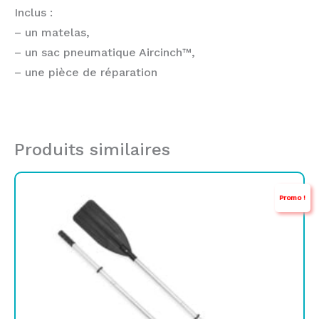
Inclus :
– un matelas,
– un sac pneumatique Aircinch™,
– une pièce de réparation
Produits similaires
Le
Le
Promo !
prix
prix
initial
actuel
était :
est :
TND
TND
129,000.
109,000.