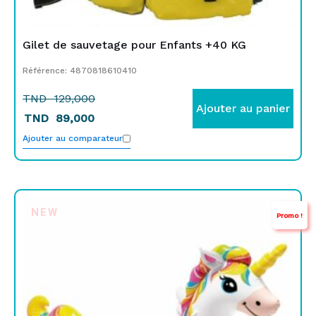
Gilet de sauvetage pour Enfants +40 KG
Référence: 4870818610410
TND
129,000
Ajouter au panier
TND
89,000
Ajouter au comparateur
Le
Le
NEW
Promo !
prix
prix
initial
actuel
était :
est :
TND
TND
129,000.
99,000.