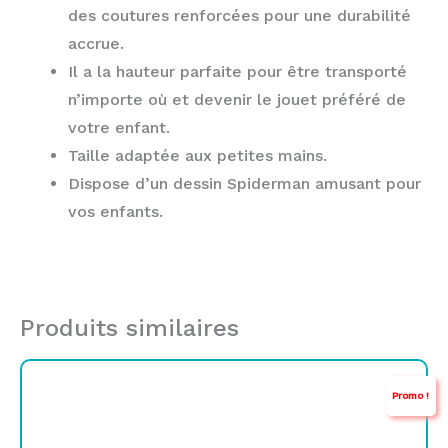
des coutures renforcées pour une durabilité
accrue.
Il a la hauteur parfaite pour être transporté
n’importe où et devenir le jouet préféré de
votre enfant.
Taille adaptée aux petites mains.
Dispose d’un dessin Spiderman amusant pour
vos enfants.
Produits similaires
Le
Le
Promo !
prix
prix
initial
actuel