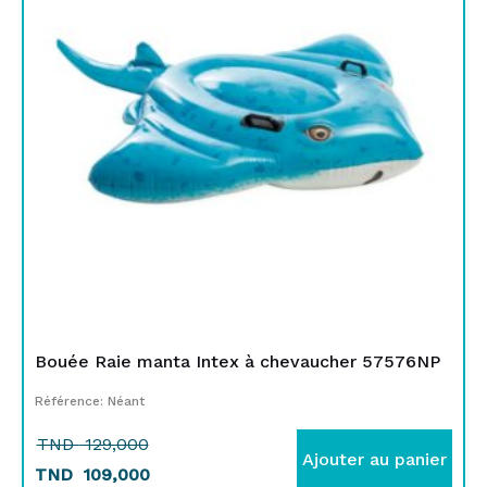
était :
est :
TND
TND
129,000.
109,000.
Bouée Raie manta Intex à chevaucher 57576NP
Référence: Néant
TND
129,000
Ajouter au panier
TND
109,000