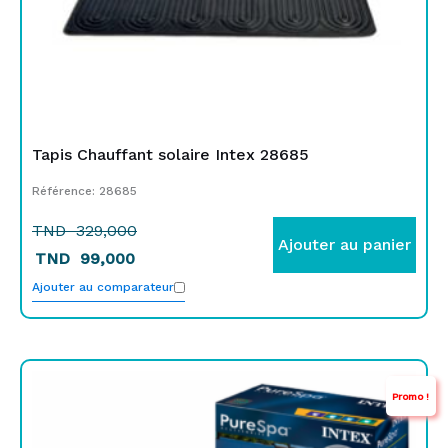
Tapis Chauffant solaire Intex 28685
Référence: 28685
TND
329,000
Ajouter au panier
TND
99,000
Ajouter au comparateur
Le
Le
Promo !
prix
prix
initial
actuel