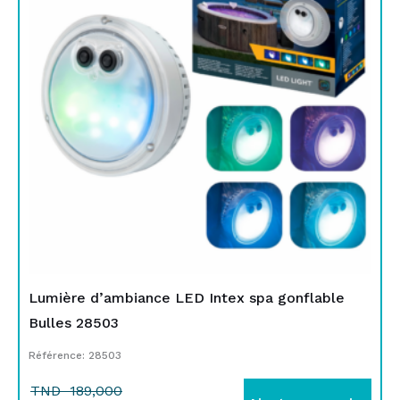
était :
est :
TND
TND
189,000.
149,000.
Lumière d’ambiance LED Intex spa gonflable
Bulles 28503
Référence: 28503
TND
189,000