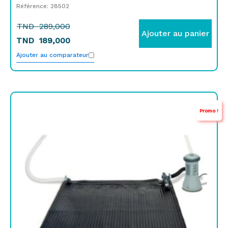
Référence: 28502
TND
289,000
Ajouter au panier
TND
189,000
Ajouter au comparateur
Le
Le
Promo !
prix
prix
initial
actuel
était :
est :
TND
TND
329,000.
99,000.