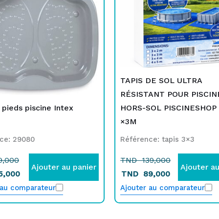
9,000.
5,000.
139,000.
89,000.
TAPIS DE SOL ULTRA
RÉSISTANT POUR PISCIN
 pieds piscine Intex
HORS-SOL PISCINESHOP
×3M
ce: 29080
Référence: tapis 3×3
9,000
TND
139,000
Ajouter au panier
Ajouter au
5,000
TND
89,000
 au comparateur
Ajouter au comparateur