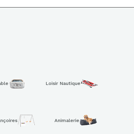
able
Loisir Nautique
ançoires
Animalerie