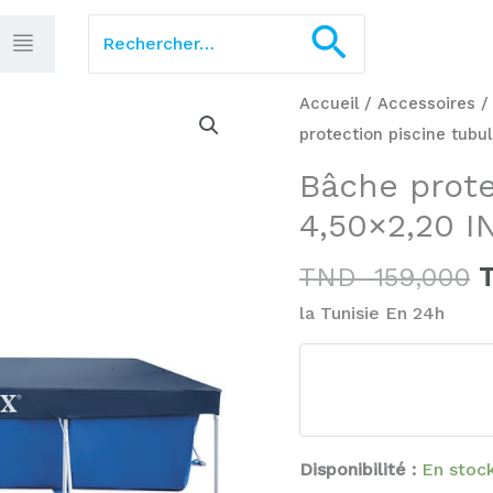
Rechercher :
Recherch
L
quantité
Accueil
/
Accessoires
p
de
protection piscine tubu
i
Bâche
Bâche prote
é
protection
4,50×2,20 I
piscine
1
tubulaire
TND
159,000
4,50x2,20
la Tunisie En 24h
INTEX
28039
Disponibilité :
En stoc