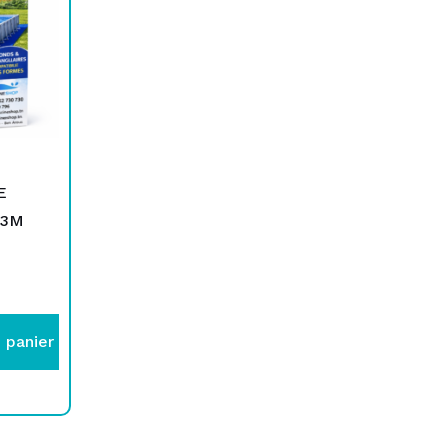
E
 3M
 panier