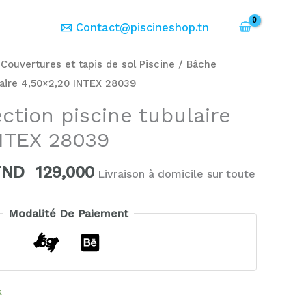
er
Contact@piscineshop.tn
e
Le
/
Couvertures et tapis de sol Piscine
/ Bâche
rix
prix
laire 4,50×2,20 INTEX 28039
nitial
actuel
ction piscine tubulaire
tait :
est :
NTEX 28039
TND
TND
59,000.
129,000.
TND
129,000
Livraison à domicile sur toute
Modalité De Paiement
k