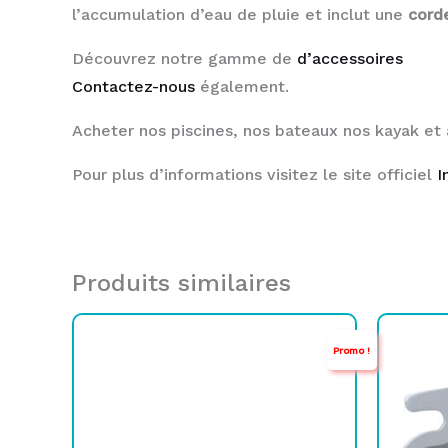
l’accumulation d’eau de pluie et inclut une
cord
Découvrez notre gamme de
d’accessoires
Contactez-nous
également.
Acheter nos piscines, nos bateaux nos kayak et
Pour plus d’informations visitez le site officiel
I
Produits similaires
Le
Le
L
L
Promo !
prix
prix
p
p
initial
actuel
i
a
était :
est :
é
e
TND
TND