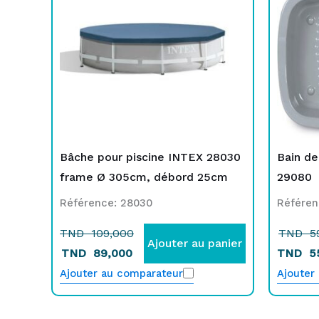
109,000.
89,000.
5
5
Bâche pour piscine INTEX 28030
Bain de
frame Ø 305cm, débord 25cm
29080
Référence: 28030
Référen
TND
109,000
TND
5
Ajouter au panier
TND
89,000
TND
5
Ajouter au comparateur
Ajouter