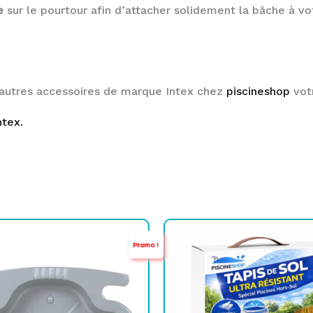
e
sur le pourtour afin d’attacher solidement la bâche à vot
 autres accessoires de marque Intex chez
piscineshop
votr
ntex.
e
e
Le
Le
Promo !
rix
rix
prix
prix
nitial
ctuel
initial
actuel
tait :
st :
était :
est :
TND
TND
TND
TND