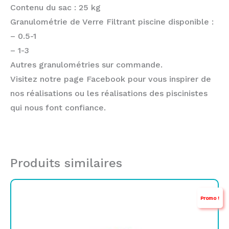
Contenu du sac : 25 kg
Granulométrie de Verre Filtrant piscine disponible :
– 0.5-1
– 1-3
Autres granulométries sur commande.
Visitez notre page Facebook pour vous inspirer de
nos réalisations ou les réalisations des piscinistes
qui nous font confiance.
Produits similaires
Le
Le
Promo !
prix
prix
initial
actuel