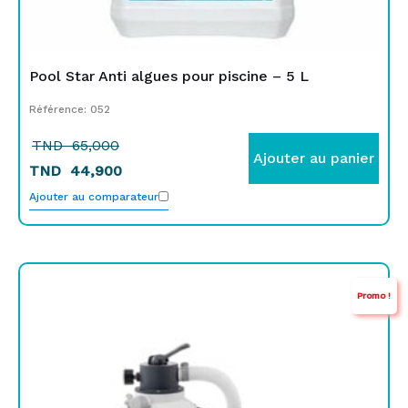
Pool Star Anti algues pour piscine – 5 L
Référence: 052
TND
65,000
Ajouter au panier
TND
44,900
Ajouter au comparateur
Le
Le
Promo !
prix
prix
initial
actuel
était :
est :
TND
TND
1.389,000.
899,000.