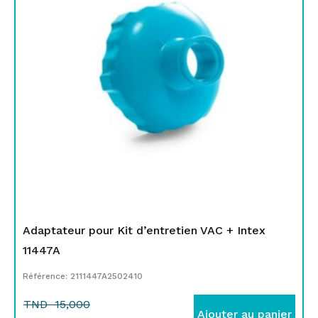
était :
est :
TND
TND
15,000.
10,000.
Adaptateur pour Kit d’entretien VAC + Intex
11447A
Référence: 2111447A2502410
TND
15,000
Ajouter au panier