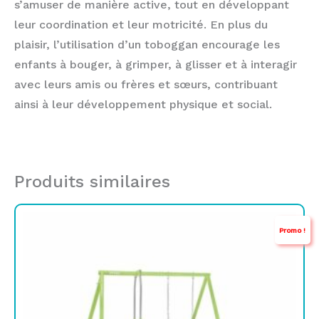
s’amuser de manière active, tout en développant
leur coordination et leur motricité. En plus du
plaisir, l’utilisation d’un toboggan encourage les
enfants à bouger, à grimper, à glisser et à interagir
avec leurs amis ou frères et sœurs, contribuant
ainsi à leur développement physique et social.
Produits similaires
Le
Le
Promo !
prix
prix
initial
actuel
était :
est :
TND
TND
1.699,000.
1.124,000.