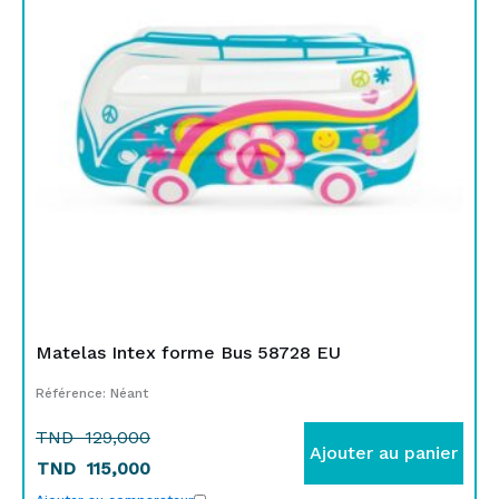
TND
TND
129,000.
115,000.
Matelas Intex forme Bus 58728 EU
Référence: Néant
TND
129,000
Ajouter au panier
TND
115,000