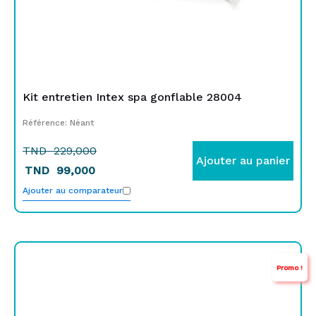
Kit entretien Intex spa gonflable 28004
Référence: Néant
TND
229,000
Ajouter au panier
TND
99,000
Ajouter au comparateur
Le
Le
Promo !
prix
prix
initial
actuel
était :
est :