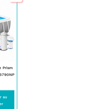
e Prism
26790NP
r au
er