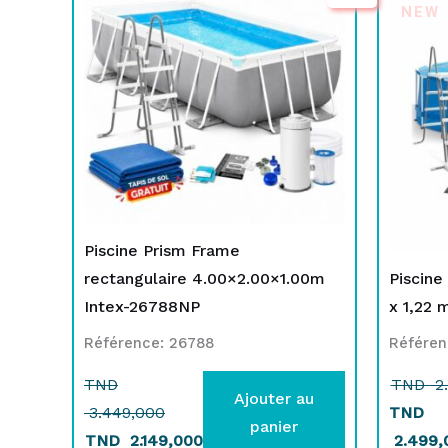
NEW
initial
actuel
était :
est :
TND
TND
3.449,000.
2.149,000.
Piscine Prism Frame
rectangulaire 4.00×2.00×1.00m
Piscine
Intex-26788NP
x 1,22 
Référence: 26788
Référen
TND
TND
2.
Ajouter au
3.449,000
TND
panier
TND
2.149,000
2.499,