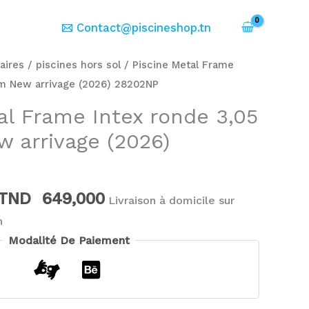
er
Contact@piscineshop.tn
Le
Le
aires
/
piscines hors sol
/ Piscine Metal Frame
prix
prix
6 m New arrivage (2026) 28202NP
initial
actuel
al Frame Intex ronde 3,05
était :
est :
w arrivage (2026)
TND
TND
899,000.
649,000.
TND
649,000
Livraison à domicile sur
h
Modalité De Paiement