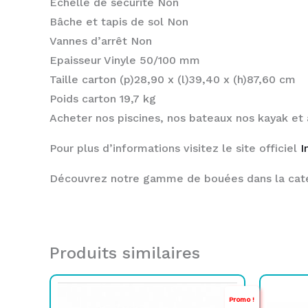
Echelle de sécurité Non
Bâche et tapis de sol Non
Vannes d’arrêt Non
Epaisseur Vinyle 50/100 mm
Taille carton (p)28,90 x (l)39,40 x (h)87,60 cm
Poids carton 19,7 kg
Acheter nos piscines, nos bateaux nos kayak et 
Pour plus d’informations visitez le site officiel
I
Découvrez notre gamme de bouées dans la cat
Produits similaires
Le
Le
Promo !
prix
prix