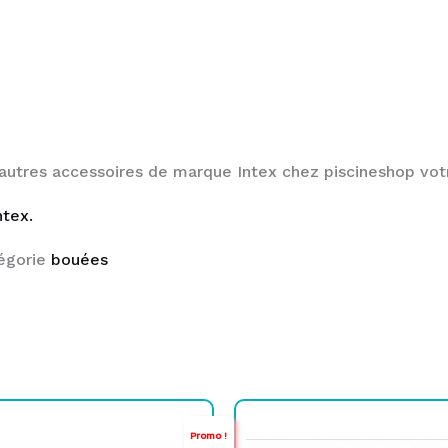
autres accessoires de marque Intex chez piscineshop votr
ntex.
égorie
bouées
Le
Le
Le
Le
Promo !
prix
prix
prix
prix