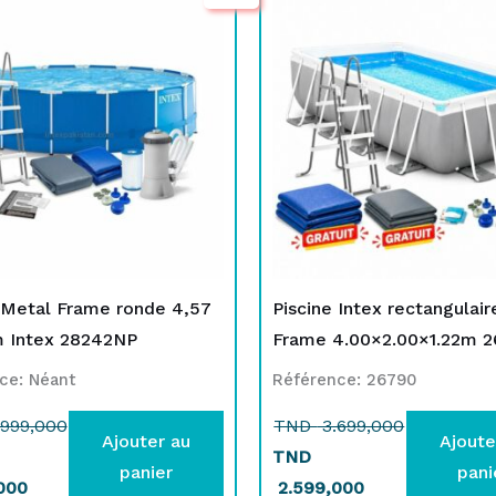
initial
actuel
initial
actuel
était :
est :
était :
est :
TND
TND
TND
TND
2.999,000.
2.499,000.
3.699,000.
2.599,000.
 Metal Frame ronde 4,57
Piscine Intex rectangulair
m Intex 28242NP
Frame 4.00×2.00×1.22m 
ce: Néant
Référence: 26790
999,000
TND
3.699,000
Ajouter au
Ajoute
TND
panier
pani
000
2.599,000