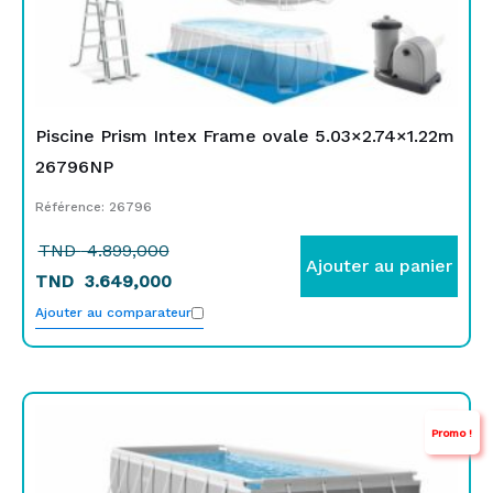
Piscine Prism Intex Frame ovale 5.03×2.74×1.22m
26796NP
Référence: 26796
TND
4.899,000
Ajouter au panier
TND
3.649,000
Ajouter au comparateur
Le
Le
Promo !
prix
prix
initial
actuel