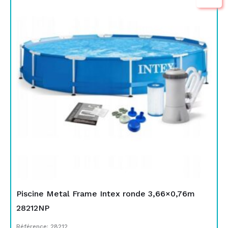
prix
prix
initial
actuel
était :
est :
TND
TND
1.199,000.
729,000.
Piscine Metal Frame Intex ronde 3,66×0,76m
28212NP
Référence: 28212