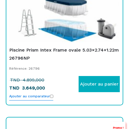
Piscine Prism Intex Frame ovale 5.03×2.74×1.22m
26796NP
Référence: 26796
TND
4.899,000
Ajouter au panier
TND
3.649,000
Ajouter au comparateur
Le
Le
Promo !