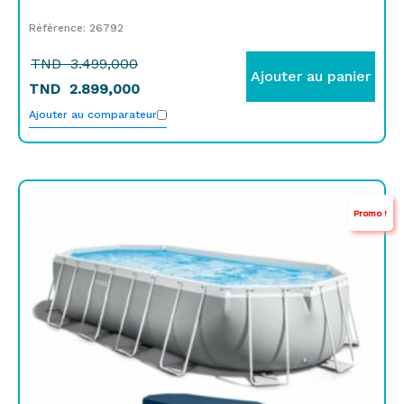
Référence: 26792
TND
3.499,000
Ajouter au panier
TND
2.899,000
Ajouter au comparateur
Le
Le
Promo !
prix
prix
initial
actuel
était :
est :
TND
TND
4.899,000.
3.649,000.