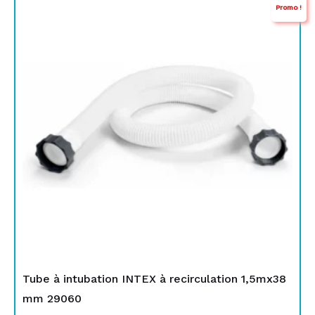
Promo !
prix
prix
initial
actuel
était :
est :
TND
TND
89,000.
49,900.
Tube à intubation INTEX à recirculation 1,5mx38
mm 29060