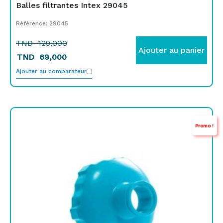
Balles filtrantes Intex 29045
Référence: 29045
TND
129,000
Ajouter au panier
TND
69,000
Ajouter au comparateur
Le
Le
Promo !
prix
prix
initial
actuel
était :
est :
TND
TND
15,000.
10,000.