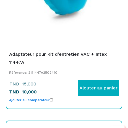
Adaptateur pour Kit d’entretien VAC + Intex
11447A
Référence: 2111447A2502410
TND
15,000
Ajouter au panier
TND
10,000
Ajouter au comparateur
Le
Le