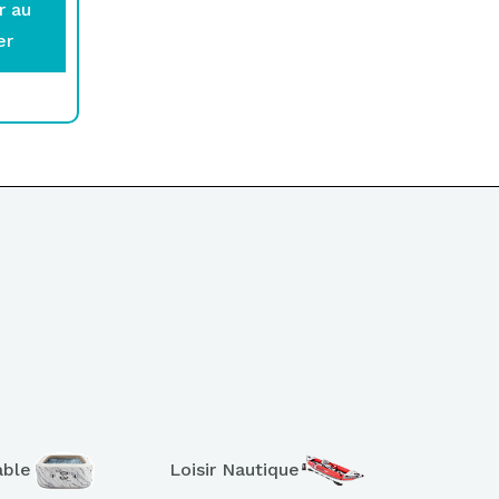
r au
er
able
Loisir Nautique