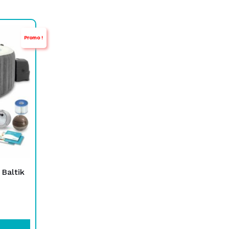
Promo !
Baltik