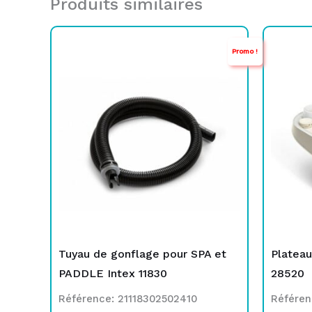
Produits similaires
Le
Le
Promo !
prix
prix
p
p
initial
actuel
i
a
était :
est :
é
e
TND
TND
45,000.
29,000.
1
1
Tuyau de gonflage pour SPA et
Plateau
PADDLE Intex 11830
28520
Référence: 21118302502410
Référen