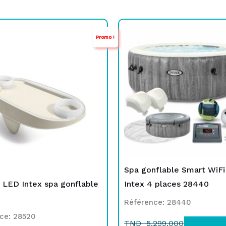
Le
Le
Le
Le
Promo !
rix
rix
prix
prix
nitial
ctuel
initial
actuel
tait :
st :
était :
est :
TND
TND
TND
TND
59,000.
19,000.
5.299,000.
4.199,000.
Spa gonflable Smart WiFi 
 LED Intex spa gonflable
Intex 4 places 28440
Référence: 28440
ce: 28520
TND
5.299,000