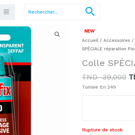
Rechercher :
Recherch
L
NEW
p
Accueil
/
Accessoires
in
SPÉCIALE réparation Pis
ét
Colle SPÉCI
T
3
TND
39,000
T
Tunisie En 24h
Rupture de stock