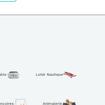
able
Loisir Nautique
ançoires
Animalerie