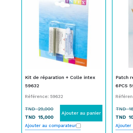
initial
actuel
in
a
était :
est :
é
e
TND
TND
T
T
29,000.
15,000.
1
1
Kit de réparation + Colle intex
Patch r
59632
6PCS 5
Référence: 59632
Référen
TND
29,000
TND
18
Ajouter au panier
TND
15,000
TND
10
Ajouter au comparateur
Ajouter