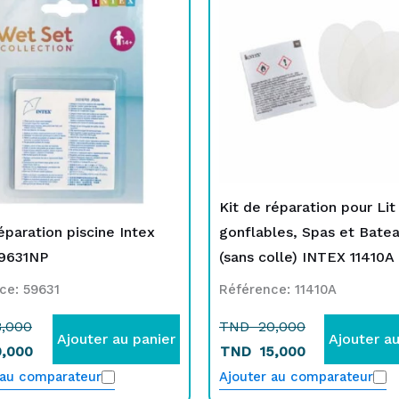
itial
ctuel
initial
actuel
tait :
st :
était :
est :
ND
ND
TND
TND
8,000.
0,000.
20,000.
15,000.
Kit de réparation pour Lit
éparation piscine Intex
gonflables, Spas et Bate
9631NP
(sans colle) INTEX 11410A
ce: 59631
Référence: 11410A
,000
TND
20,000
Ajouter au panier
Ajouter au
,000
TND
15,000
 au comparateur
Ajouter au comparateur