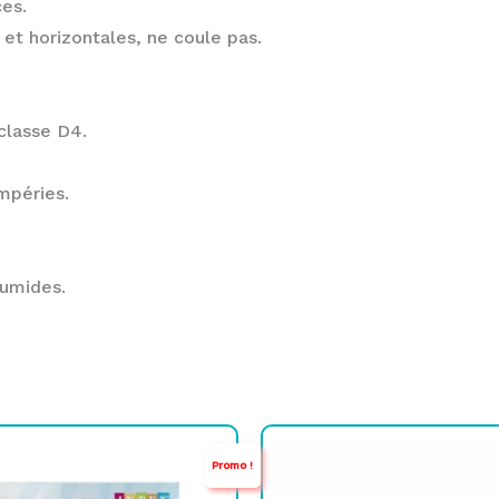
es.
 et horizontales, ne coule pas.
classe D4.
mpéries.
humides.
e
e
Le
Le
Promo !
rix
rix
prix
prix