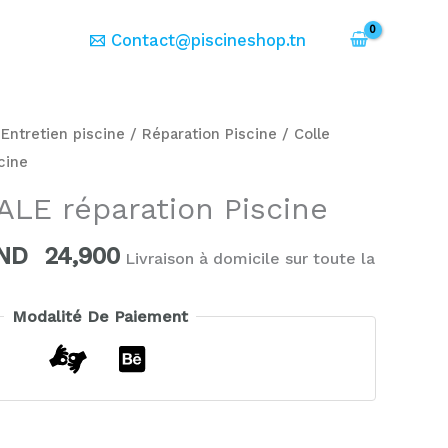
er
Contact@piscineshop.tn
e
Le
rix
prix
/
Entretien piscine
/
Réparation Piscine
/ Colle
itial
actuel
cine
ait :
est :
ALE réparation Piscine
ND
TND
9,000.
24,900.
ND
24,900
Livraison à domicile sur toute la
Modalité De Paiement