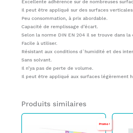
Excellente adhérence sur de nombreuses surfac
Il peut être appliqué sur des surfaces verticales
Peu consommation, à prix abordable.
Capacité de remplissage d’écart.
Selon la norme DIN EN 204 il se trouve dans la 
Facile à utiliser.
Résistant aux conditions d`humidité et des inte
Sans solvant.
Il n’ya pas de perte de volume.
Il peut être appliqué aux surfaces légèrement 
Produits similaires
Le
Le
L
L
Promo !
prix
prix
p
p