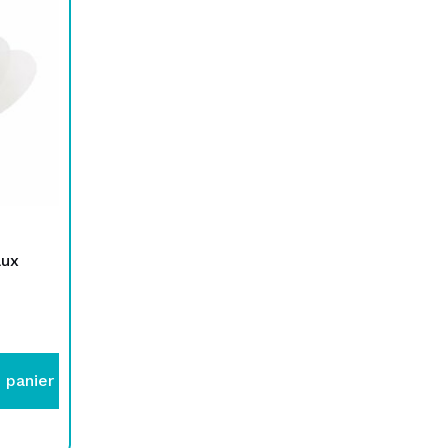
aux
 panier