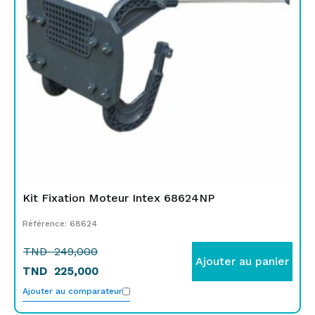
249,000.
225,000.
Kit Fixation Moteur Intex 68624NP
Référence: 68624
TND
249,000
Ajouter au panier
TND
225,000
Ajouter au comparateur