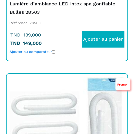
Lumière d’ambiance LED Intex spa gonflable
Bulles 28503
Référence: 28503
TND
189,000
Ajouter au panier
TND
149,000
Ajouter au comparateur
Le
Le
Promo !
prix
prix
initial
actuel
était :
est :
TND
TND
49,000.
19,900.