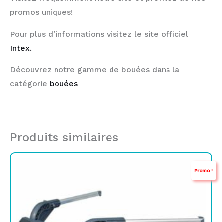
promos uniques!
Pour plus d’informations visitez le site officiel
Intex.
Découvrez notre gamme de bouées dans la
catégorie
bouées
Produits similaires
Le
Le
Promo !
prix
prix
initial
actuel
était :
est :
TND
TND