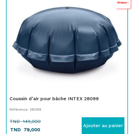
Promo !
prix
prix
initial
actuel
était :
est :
TND
TND
149,000.
79,000.
Coussin d’air pour bâche INTEX 28099
Référence: 28099
TND
149,000
Ajouter au panier
TND
79,000