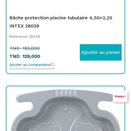
Bâche protection piscine tubulaire 4,50×2,20
INTEX 28039
Référence: 28039
TND
159,000
Ajouter au panier
TND
129,000
Ajouter au comparateur
Le
Le
Promo !
prix
prix
initial
actuel
était :
est :
TND
TND
59,000.
55,000.