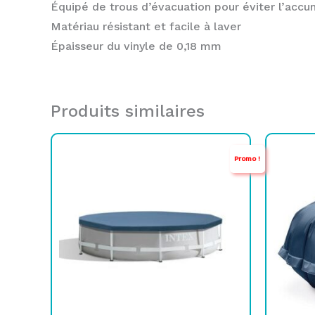
Équipé de trous d’évacuation pour éviter l’accu
Matériau résistant et facile à laver
Épaisseur du vinyle de 0,18 mm
Produits similaires
Le
Le
Promo !
prix
prix
p
p
initial
actuel
i
a
était :
est :
é
e
TND
TND
109,000.
89,000.