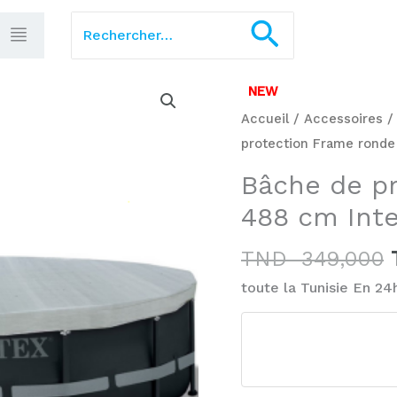
Rechercher :
Recherch
NEW
Accueil
/
Accessoires
protection Frame ronde
Bâche de p
488 cm Int
TND
349,000
toute la Tunisie En 24