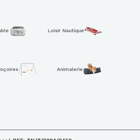
able
Loisir Nautique
ançoires
Animalerie