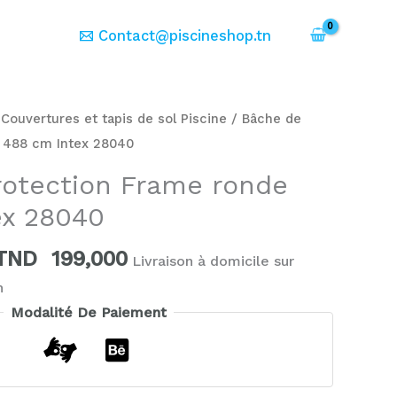
er
Contact@piscineshop.tn
Le
Le
prix
prix
/
Couvertures et tapis de sol Piscine
/ Bâche de
initial
actuel
 488 cm Intex 28040
était :
est :
rotection Frame ronde
TND
TND
349,000.
199,000.
ex 28040
TND
199,000
Livraison à domicile sur
h
Modalité De Paiement