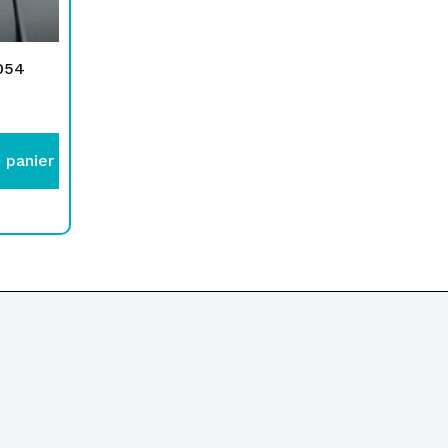
054
 panier